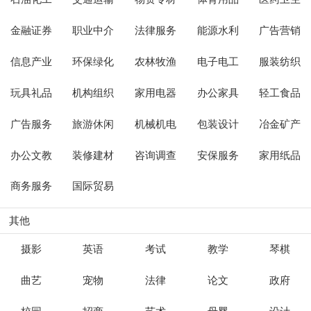
金融证券
职业中介
法律服务
能源水利
广告营销
信息产业
环保绿化
农林牧渔
电子电工
服装纺织
玩具礼品
机构组织
家用电器
办公家具
轻工食品
广告服务
旅游休闲
机械机电
包装设计
冶金矿产
办公文教
装修建材
咨询调查
安保服务
家用纸品
商务服务
国际贸易
其他
摄影
英语
考试
教学
琴棋
曲艺
宠物
法律
论文
政府