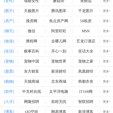
[女性]
瑞丽女性
蘑菇街
美丽说
更多>
[图片]
天极图片
腾讯图库
千龙图片
更多>
[房产]
搜房网
焦点房产网
58租房
更多>
[聊天]
微信
阿里旺旺
MSN
更多>
[旅游]
携程网
去哪儿网
艺龙订酒店
更多>
[笑话]
糗事百科
开心一刻
笑话大全
更多>
[宠物]
宠物中国
宠物世界
宠物之家
更多>
[股票]
东方财富
新浪财经
凤凰财经
更多>
[购物]
天猫商城
京东商城
韩都衣舍
更多>
[软件]
中关村在线
太平洋电脑
IT168网
更多>
[人才]
网隆招聘
前程无忧
智联招聘
更多>
[博客]
QQ空间
网易博客
新浪博客
更多>