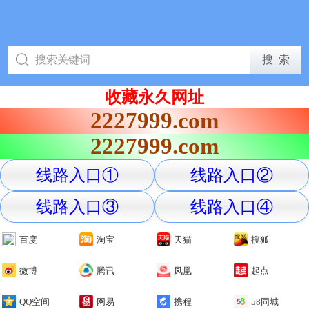
收藏永久网址
2227999.com
2227999.com
线路入口①
线路入口②
线路入口③
线路入口④
百度
淘宝
天猫
搜狐
微博
腾讯
凤凰
起点
QQ空间
网易
携程
58同城