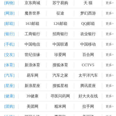
[购物]
京东商城
苏宁易购
天 猫
更多>
[网游]
魔兽世界
征途
梦幻西游
更多>
[邮箱]
163邮箱
126邮箱
QQ邮箱
更多>
[银行]
工商银行
招商银行
农业银行
更多>
[手机]
中国电信
中国联通
中国移动
更多>
[交友]
世纪佳缘
珍爱网
百合网
更多>
[体育]
新浪体育
搜狐体育
CCTV5
更多>
[汽车]
易车网
汽车之家
太平洋汽车
更多>
[星座]
新浪星座
搜狐星相
腾讯星座
更多>
[健康]
39健康
寻医问药网
好大夫在线
更多>
[团购]
美团网
糯米网
拉手网
更多>