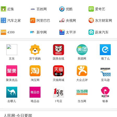
赶集
百姓网
优酷
爱奇艺
汽车之家
阿里巴巴
央视网
东方财富网
4399
新华网
太平洋
蔚来汽车
京东
苏宁易购
国美在线
美团网
饿了么
聚美优品
淘宝网
天猫商城
大众点评
亚马逊
去哪儿
唯品会
1号店
当当网
银泰
人民网·今日要闻