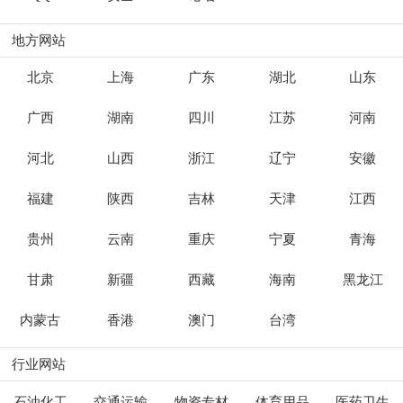
地方网站
北京
上海
广东
湖北
山东
广西
湖南
四川
江苏
河南
河北
山西
浙江
辽宁
安徽
福建
陕西
吉林
天津
江西
贵州
云南
重庆
宁夏
青海
甘肃
新疆
西藏
海南
黑龙江
内蒙古
香港
澳门
台湾
行业网站
石油化工
交通运输
物资专材
体育用品
医药卫生