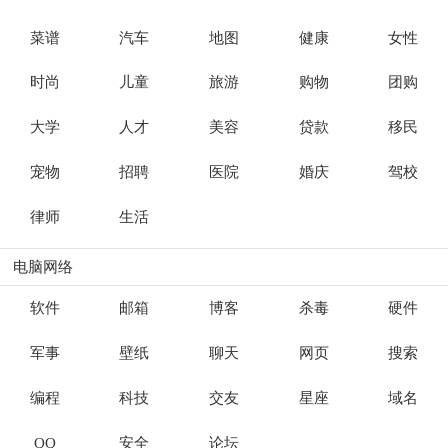
菜谱
汽车
地图
健康
女性
时尚
儿童
旅游
购物
团购
大学
人才
美容
贷款
移民
宠物
招聘
医院
婚庆
驾校
律师
生活
电脑网络
软件
邮箱
博客
杀毒
硬件
军事
壁纸
聊天
网页
搜索
编程
科技
交友
星座
域名
QQ
安全
论坛