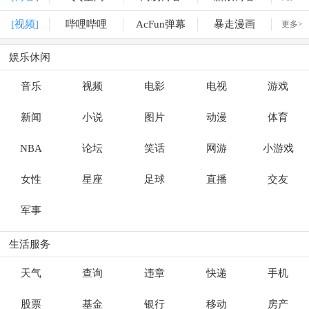
[视频]
哔哩哔哩
AcFun弹幕
暴走漫画
更多>
娱乐休闲
音乐
视频
电影
电视
游戏
新闻
小说
图片
动漫
体育
NBA
论坛
笑话
网游
小游戏
女性
星座
足球
直播
交友
军事
生活服务
天气
查询
违章
快递
手机
股票
基金
银行
移动
房产